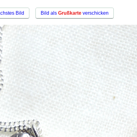
chstes Bild
Bild als
Grußkarte
verschicken