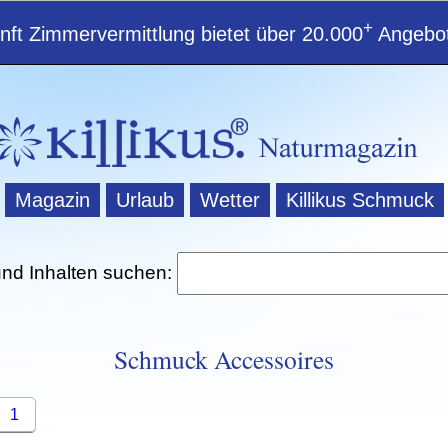
+
ft Zimmervermittlung bietet über 20.000
Angebot
Magazin
Urlaub
Wetter
Killikus Schmuck
und Inhalten suchen:
Schmuck Accessoires
1