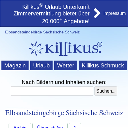
©
Killikus
Urlaub Unterkunft
Zimmervermittlung bietet über
Impressum
+
20.000
Angebote!
Elbsandsteingebirge Sächsische Schweiz
Magazin
Urlaub
Wetter
Killikus Schmuck
Nach Bildern und Inhalten suchen:
Elbsandsteingebirge Sächsische Schweiz
Archiv
Übersicht/en
1