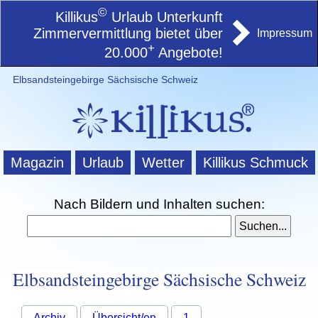
©
Killikus
Urlaub Unterkunft
Zimmervermittlung bietet über
Impressum
+
20.000
Angebote!
Elbsandsteingebirge Sächsische Schweiz
Magazin
Urlaub
Wetter
Killikus Schmuck
Nach Bildern und Inhalten suchen:
Elbsandsteingebirge Sächsische Schweiz
Archiv
Übersicht/en
1