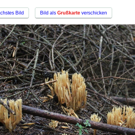
chstes Bild
Bild als
Grußkarte
verschicken