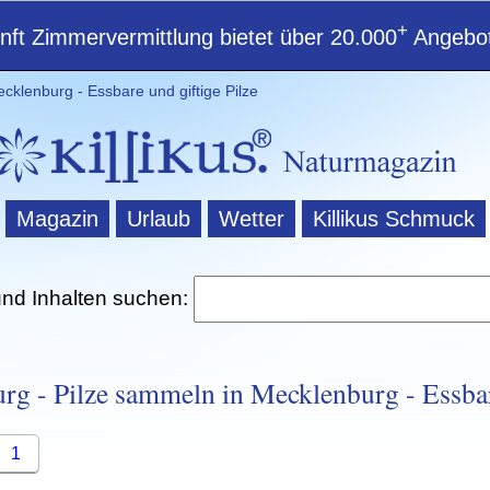
+
ft Zimmervermittlung bietet über 20.000
Angebot
cklenburg - Essbare und giftige Pilze
Magazin
Urlaub
Wetter
Killikus Schmuck
und Inhalten suchen:
rg - Pilze sammeln in Mecklenburg - Essbar
1