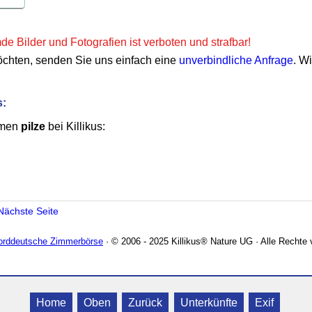
e Bilder und Fotografien ist verboten und strafbar!
öchten, senden Sie uns einfach eine
unverbindliche Anfrage
. W
s:
emen
pilze
bei Killikus:
Nächste Seite
Norddeutsche Zimmerbörse
· © 2006 - 2025 Killikus® Nature UG · Alle Rechte 
Home
Oben
Zurück
Unterkünfte
Exif