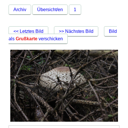
Archiv
Übersicht/en
1
<< Letztes Bild
>> Nächstes Bild
Bild
als
Grußkarte
verschicken