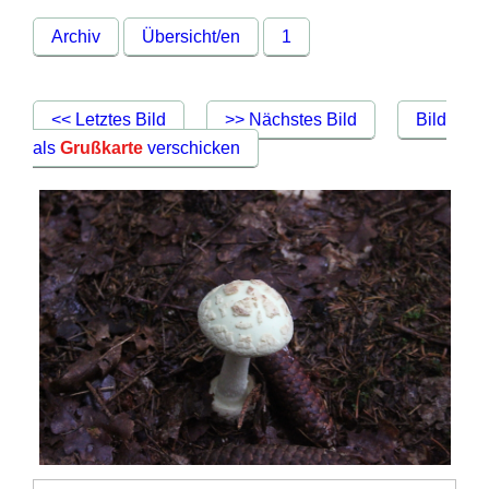
Archiv
Übersicht/en
1
<< Letztes Bild
>> Nächstes Bild
Bild
als
Grußkarte
verschicken