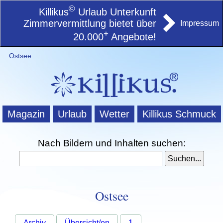
©
Killikus
Urlaub Unterkunft
Zimmervermittlung bietet über
Impressum
+
20.000
Angebote!
Ostsee
Magazin
Urlaub
Wetter
Killikus Schmuck
Nach Bildern und Inhalten suchen:
Ostsee
Archiv
Übersicht/en
1