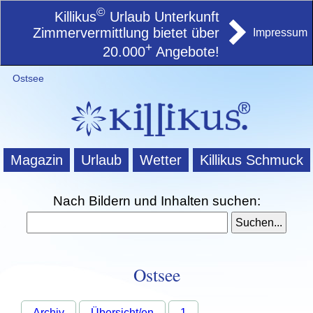
©
Killikus
Urlaub Unterkunft
Zimmervermittlung bietet über
Impressum
+
20.000
Angebote!
Ostsee
Magazin
Urlaub
Wetter
Killikus Schmuck
Nach Bildern und Inhalten suchen:
Ostsee
Archiv
Übersicht/en
1