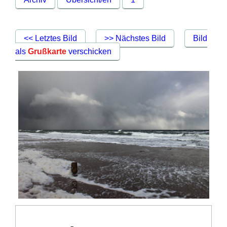
<< Letztes Bild
>> Nächstes Bild
Bild
als
Grußkarte
verschicken