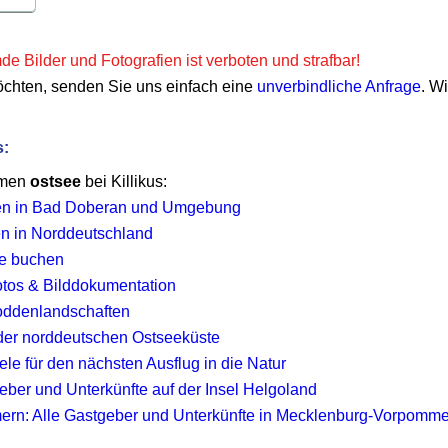
e Bilder und Fotografien ist verboten und strafbar!
öchten, senden Sie uns einfach eine
unverbindliche Anfrage
. W
s:
emen
ostsee
bei Killikus:
en in Bad Doberan und Umgebung
en in Norddeutschland
ee buchen
 Fotos & Bilddokumentation
ddenlandschaften
er norddeutschen Ostseeküste
le für den nächsten Ausflug in die Natur
eber und Unterkünfte auf der Insel Helgoland
rn: Alle Gastgeber und Unterkünfte in Mecklenburg-Vorpomm