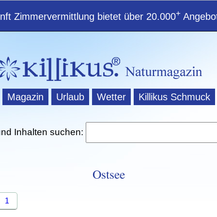
+
ft Zimmervermittlung bietet über 20.000
Angebot
Magazin
Urlaub
Wetter
Killikus Schmuck
und Inhalten suchen:
Ostsee
1