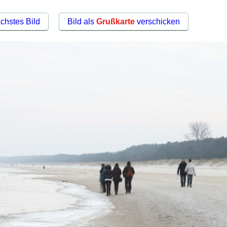
chstes Bild
Bild als
Grußkarte
verschicken