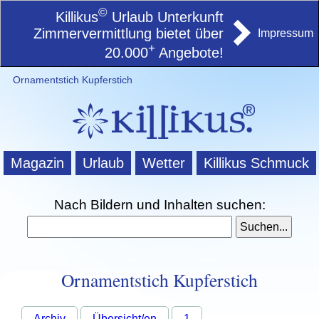
©
Killikus
Urlaub Unterkunft
Zimmervermittlung bietet über
Impressum
+
20.000
Angebote!
Ornamentstich Kupferstich
Magazin
Urlaub
Wetter
Killikus Schmuck
Nach Bildern und Inhalten suchen:
Ornamentstich Kupferstich
Archiv
Übersicht/en
1