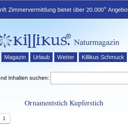
+
ft Zimmervermittlung bietet über 20.000
Angebot
Magazin
Urlaub
Wetter
Killikus Schmuck
und Inhalten suchen:
Ornamentstich Kupferstich
1