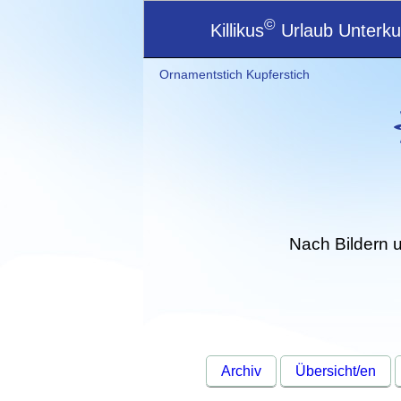
©
Killikus
Urlaub Unterkun
Ornamentstich Kupferstich
Nach Bildern 
Archiv
Übersicht/en