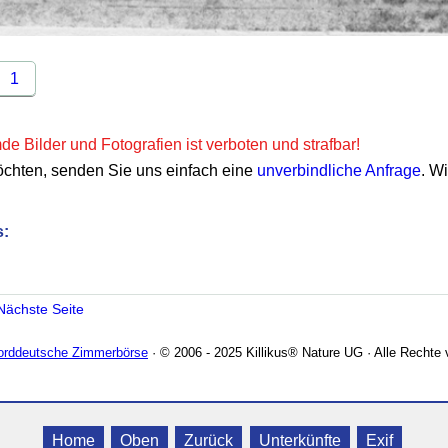
1
e Bilder und Fotografien ist verboten und strafbar!
öchten, senden Sie uns einfach eine
unverbindliche Anfrage
. W
s:
Nächste Seite
Norddeutsche Zimmerbörse
· © 2006 - 2025 Killikus® Nature UG · Alle Rechte 
Home
Oben
Zurück
Unterkünfte
Exif