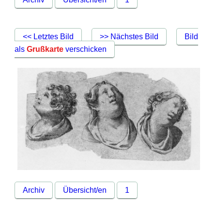
<< Letztes Bild
>> Nächstes Bild
Bild
als
Grußkarte
verschicken
Archiv
Übersicht/en
1