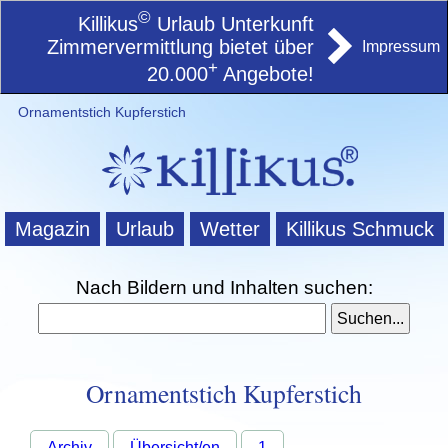
©
Killikus
Urlaub Unterkunft
Zimmervermittlung bietet über
Impressum
+
20.000
Angebote!
Ornamentstich Kupferstich
Magazin
Urlaub
Wetter
Killikus Schmuck
Nach Bildern und Inhalten suchen:
Ornamentstich Kupferstich
Archiv
Übersicht/en
1