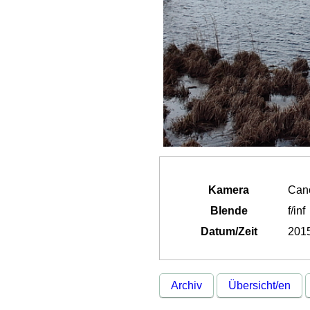
Kamera
Can
Blende
f/inf
Datum/Zeit
2015
Archiv
Übersicht/en