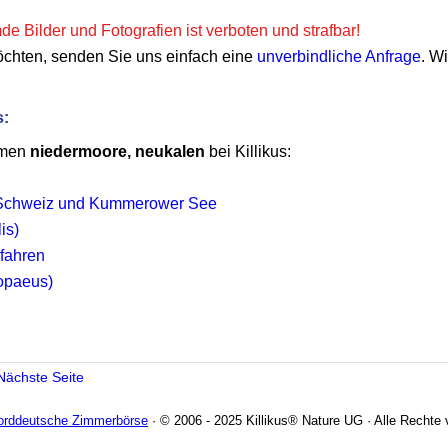
e Bilder und Fotografien ist verboten und strafbar!
öchten, senden Sie uns einfach eine
unverbindliche Anfrage
. W
s:
emen
niedermoore, neukalen
bei Killikus:
 Schweiz und Kummerower See
is)
rfahren
ropaeus)
Nächste Seite
Norddeutsche Zimmerbörse
· © 2006 - 2025 Killikus® Nature UG · Alle Rechte 