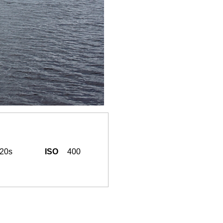
320s
ISO
400