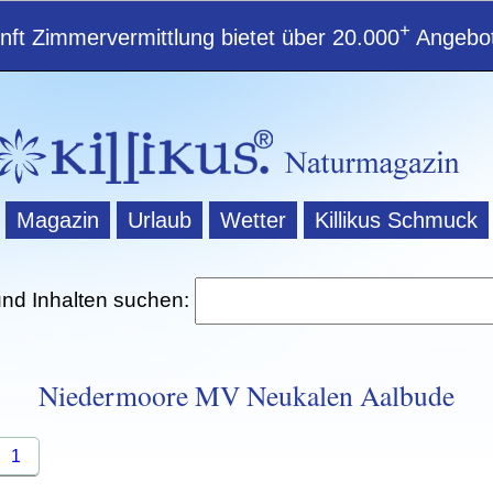
+
ft Zimmervermittlung bietet über 20.000
Angebot
Magazin
Urlaub
Wetter
Killikus Schmuck
und Inhalten suchen:
Niedermoore MV Neukalen Aalbude
1