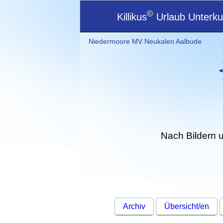
©
Killikus
Urlaub Unterkun
Niedermoore MV Neukalen Aalbude
Nach Bildern 
Archiv
Übersicht/en