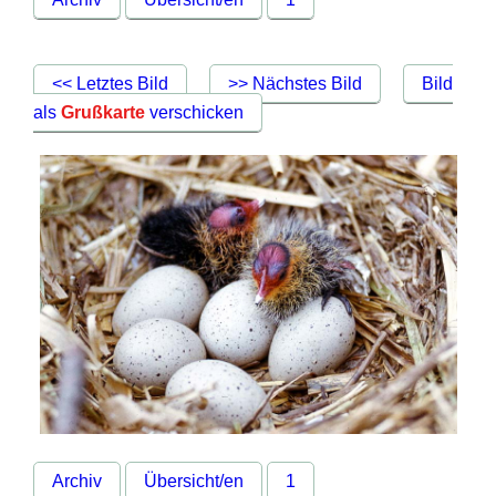
<< Letztes Bild
>> Nächstes Bild
Bild
als
Grußkarte
verschicken
Archiv
Übersicht/en
1