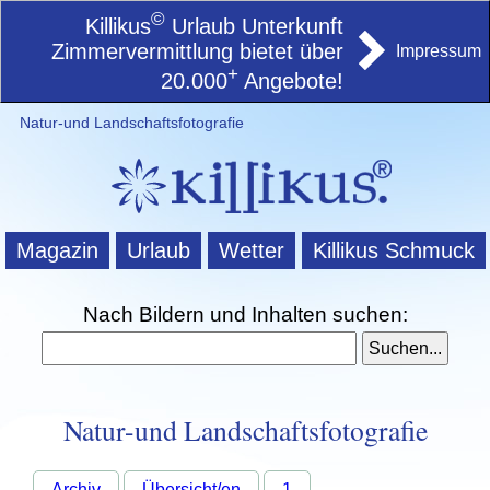
©
Killikus
Urlaub Unterkunft
Zimmervermittlung bietet über
Impressum
+
20.000
Angebote!
Natur-und Landschaftsfotografie
Magazin
Urlaub
Wetter
Killikus Schmuck
Nach Bildern und Inhalten suchen:
Natur-und Landschaftsfotografie
Archiv
Übersicht/en
1