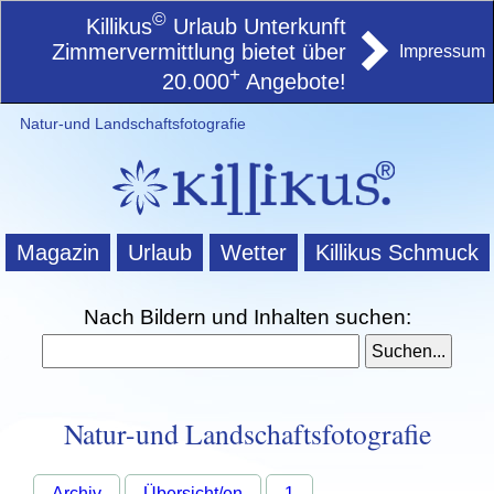
©
Killikus
Urlaub Unterkunft
Zimmervermittlung bietet über
Impressum
+
20.000
Angebote!
Natur-und Landschaftsfotografie
Magazin
Urlaub
Wetter
Killikus Schmuck
Nach Bildern und Inhalten suchen:
Natur-und Landschaftsfotografie
Archiv
Übersicht/en
1