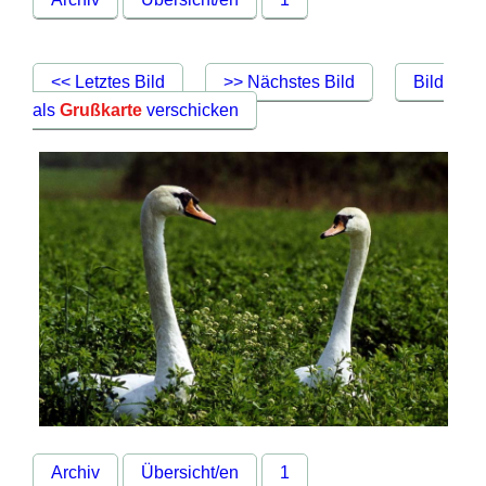
<< Letztes Bild
>> Nächstes Bild
Bild
als
Grußkarte
verschicken
Archiv
Übersicht/en
1