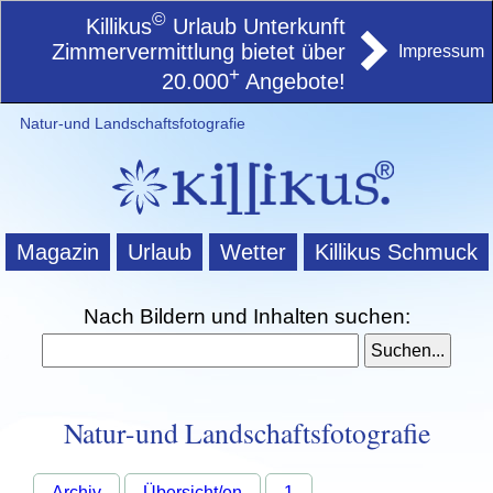
©
Killikus
Urlaub Unterkunft
Zimmervermittlung bietet über
Impressum
+
20.000
Angebote!
Natur-und Landschaftsfotografie
Magazin
Urlaub
Wetter
Killikus Schmuck
Nach Bildern und Inhalten suchen:
Natur-und Landschaftsfotografie
Archiv
Übersicht/en
1