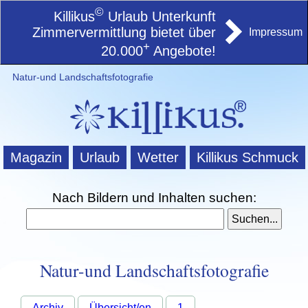
©
Killikus
Urlaub Unterkunft
Zimmervermittlung bietet über
Impressum
+
20.000
Angebote!
Natur-und Landschaftsfotografie
Magazin
Urlaub
Wetter
Killikus Schmuck
Nach Bildern und Inhalten suchen:
Natur-und Landschaftsfotografie
Archiv
Übersicht/en
1