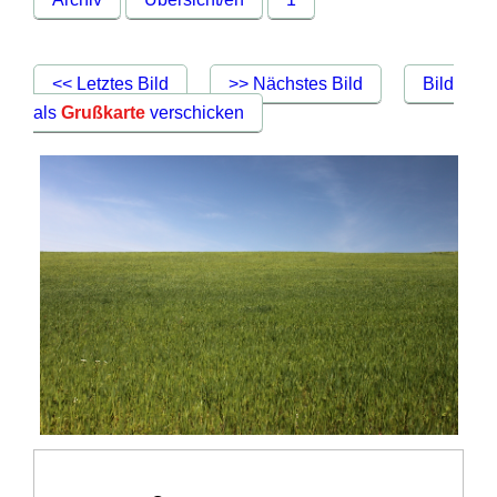
<< Letztes Bild
>> Nächstes Bild
Bild
als
Grußkarte
verschicken