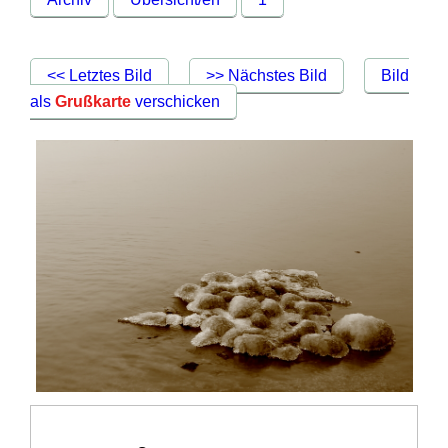
<< Letztes Bild
>> Nächstes Bild
Bild
als
Grußkarte
verschicken