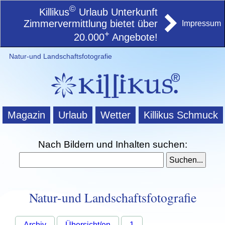
©
Killikus
Urlaub Unterkunft
Zimmervermittlung bietet über
Impressum
+
20.000
Angebote!
Natur-und Landschaftsfotografie
Magazin
Urlaub
Wetter
Killikus Schmuck
Nach Bildern und Inhalten suchen:
Natur-und Landschaftsfotografie
Archiv
Übersicht/en
1