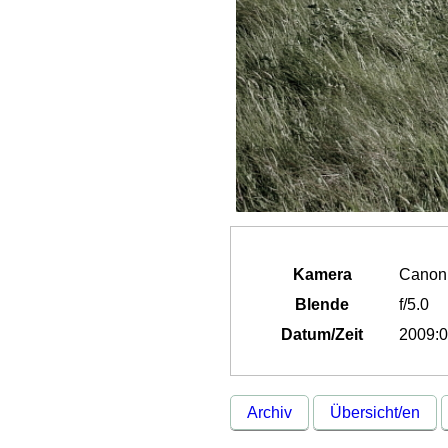
Kamera
Canon
Blende
f/5.0
Datum/Zeit
2009:0
Archiv
Übersicht/en