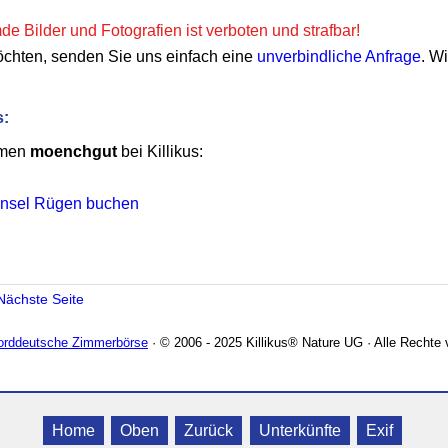
e Bilder und Fotografien ist verboten und strafbar!
öchten, senden Sie uns einfach eine
unverbindliche Anfrage
. W
s:
emen
moenchgut
bei Killikus:
 Insel Rügen buchen
Nächste Seite
Norddeutsche Zimmerbörse
· © 2006 - 2025 Killikus® Nature UG · Alle Rechte 
Home
Oben
Zurück
Unterkünfte
Exif