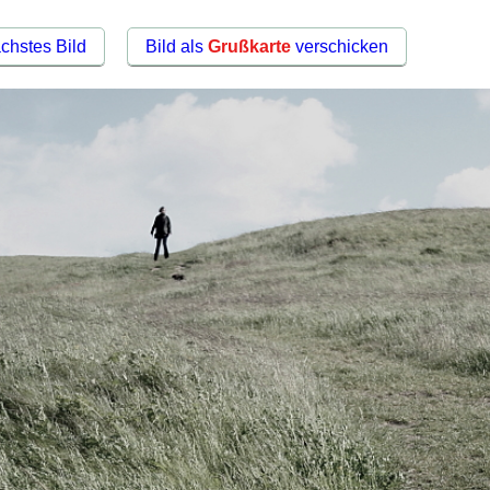
chstes Bild
Bild als
Grußkarte
verschicken