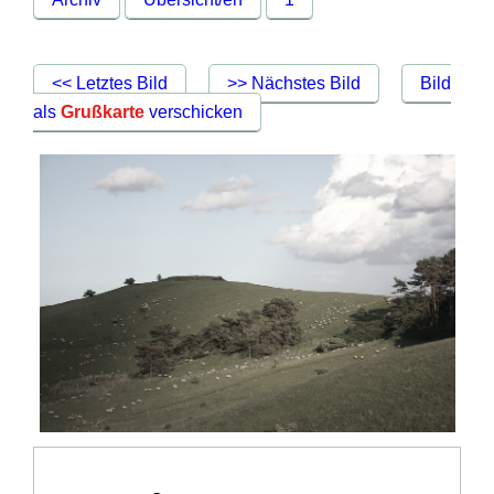
<< Letztes Bild
>> Nächstes Bild
Bild
als
Grußkarte
verschicken