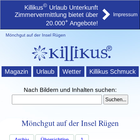
©
Killikus
Urlaub Unterkunft
Zimmervermittlung bietet über
Impressum
+
20.000
Angebote!
Mönchgut auf der Insel Rügen
Magazin
Urlaub
Wetter
Killikus Schmuck
Nach Bildern und Inhalten suchen:
Mönchgut auf der Insel Rügen
Archiv
Übersicht/en
1