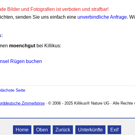
e Bilder und Fotografien ist verboten und strafbar!
öchten, senden Sie uns einfach eine
unverbindliche Anfrage
. W
s:
emen
moenchgut
bei Killikus:
 Insel Rügen buchen
Nächste Seite
Norddeutsche Zimmerbörse
· © 2006 - 2025 Killikus® Nature UG · Alle Rechte 
Home
Oben
Zurück
Unterkünfte
Exif