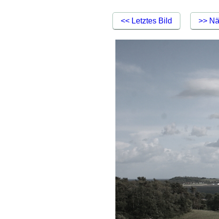
<< Letztes Bild
>> Nä