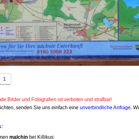
1
e Bilder und Fotografien ist verboten und strafbar!
öchten, senden Sie uns einfach eine
unverbindliche Anfrage
. W
s:
emen
malchin
bei Killikus: