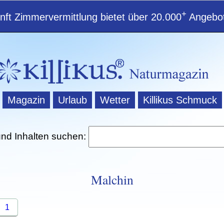
+
ft Zimmervermittlung bietet über 20.000
Angebot
Magazin
Urlaub
Wetter
Killikus Schmuck
und Inhalten suchen:
Malchin
1