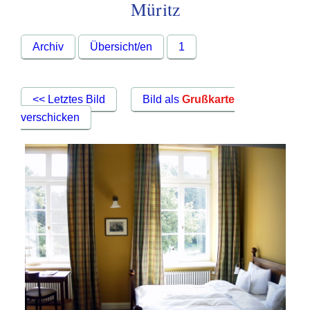
Müritz
Archiv
Übersicht/en
1
<< Letztes Bild
Bild als
Grußkarte
verschicken