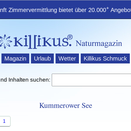
+
ft Zimmervermittlung bietet über 20.000
Angebot
Magazin
Urlaub
Wetter
Killikus Schmuck
und Inhalten suchen:
Kummerower See
1