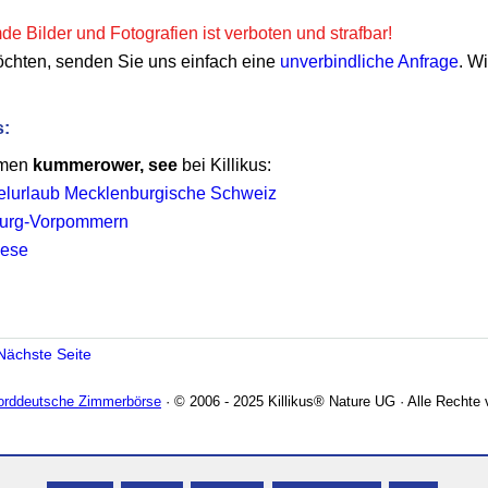
e Bilder und Fotografien ist verboten und strafbar!
öchten, senden Sie uns einfach eine
unverbindliche Anfrage
. W
s:
emen
kummerower, see
bei Killikus:
lurlaub Mecklenburgische Schweiz
burg-Vorpommern
iese
Nächste Seite
Norddeutsche Zimmerbörse
· © 2006 - 2025 Killikus® Nature UG · Alle Rechte 