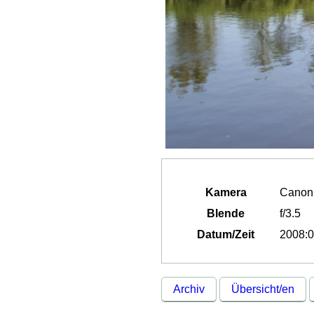
Kamera
Canon
Blende
f/3.5
Datum/Zeit
2008:0
Archiv
Übersicht/en