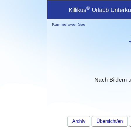
©
Killikus
Urlaub Unterkun
Kummerower See
Nach Bildern 
Archiv
Übersicht/en