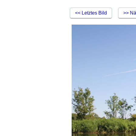
<< Letztes Bild
>> Nä