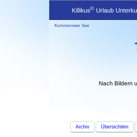
©
Killikus
Urlaub Unterkun
Kummerower See
Nach Bildern 
Archiv
Übersicht/en