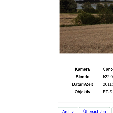
Kamera
Cano
Blende
f/22.0
Datum/Zeit
2011:
Objektiv
EF-S1
Archiv
Übersicht/en