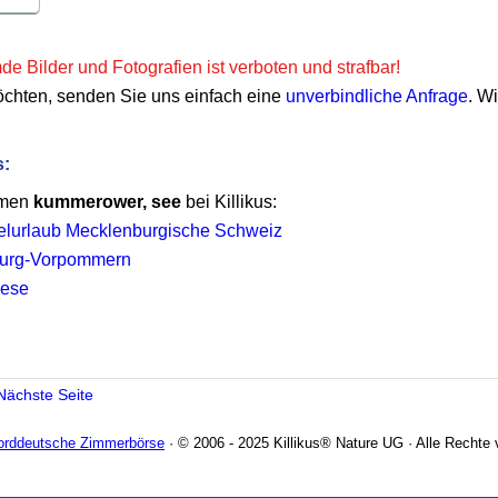
e Bilder und Fotografien ist verboten und strafbar!
öchten, senden Sie uns einfach eine
unverbindliche Anfrage
. W
s:
emen
kummerower, see
bei Killikus:
lurlaub Mecklenburgische Schweiz
burg-Vorpommern
iese
Nächste Seite
Norddeutsche Zimmerbörse
· © 2006 - 2025 Killikus® Nature UG · Alle Rechte 