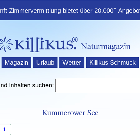
+
ft Zimmervermittlung bietet über 20.000
Angebot
Magazin
Urlaub
Wetter
Killikus Schmuck
und Inhalten suchen:
Kummerower See
1