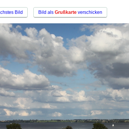
chstes Bild
Bild als
Grußkarte
verschicken