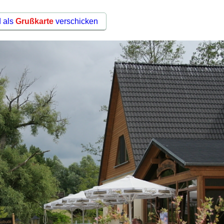
d als
Grußkarte
verschicken