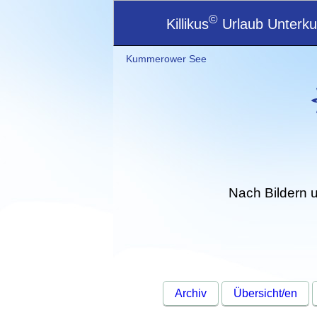
©
Killikus
Urlaub Unterkun
Kummerower See
Nach Bildern 
Archiv
Übersicht/en