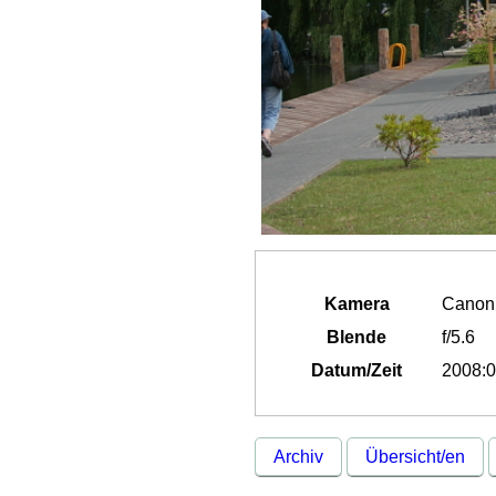
Kamera
Canon
Blende
f/5.6
Datum/Zeit
2008:0
Archiv
Übersicht/en