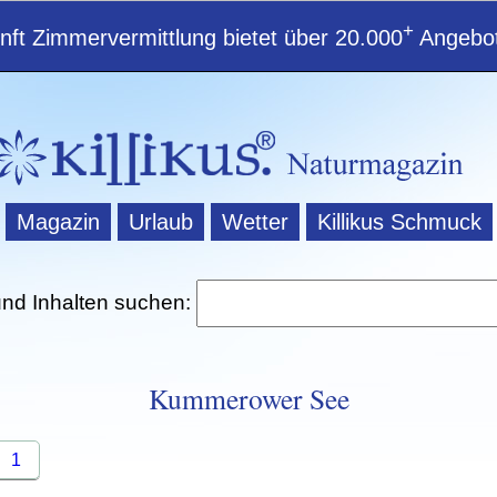
+
ft Zimmervermittlung bietet über 20.000
Angebot
Magazin
Urlaub
Wetter
Killikus Schmuck
und Inhalten suchen:
Kummerower See
1