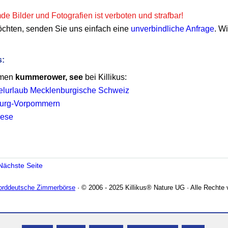
e Bilder und Fotografien ist verboten und strafbar!
öchten, senden Sie uns einfach eine
unverbindliche Anfrage
. W
s:
emen
kummerower, see
bei Killikus:
lurlaub Mecklenburgische Schweiz
burg-Vorpommern
iese
Nächste Seite
Norddeutsche Zimmerbörse
· © 2006 - 2025 Killikus® Nature UG · Alle Rechte 