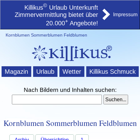
©
Killikus
Urlaub Unterkunft
Zimmervermittlung bietet über
Impressum
+
20.000
Angebote!
Kornblumen Sommerblumen Feldblumen
Magazin
Urlaub
Wetter
Killikus Schmuck
Nach Bildern und Inhalten suchen:
Kornblumen Sommerblumen Feldblumen
Archiv
Übersicht/en
1