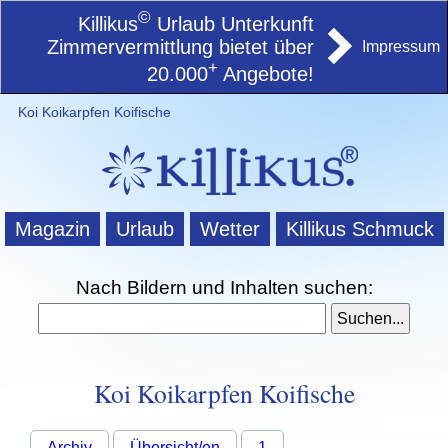
©
Killikus
Urlaub Unterkunft
Zimmervermittlung bietet über
Impressum
+
20.000
Angebote!
Koi Koikarpfen Koifische
Magazin
Urlaub
Wetter
Killikus Schmuck
Nach Bildern und Inhalten suchen:
Koi Koikarpfen Koifische
Archiv
Übersicht/en
1