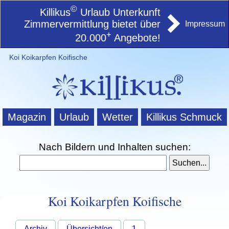
©
Killikus
Urlaub Unterkunft
Zimmervermittlung bietet über
Impressum
+
20.000
Angebote!
Koi Koikarpfen Koifische
Magazin
Urlaub
Wetter
Killikus Schmuck
Nach Bildern und Inhalten suchen:
Koi Koikarpfen Koifische
Archiv
Übersicht/en
1