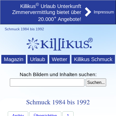
©
Killikus
Urlaub Unterkunft
Zimmervermittlung bietet über
Impressum
+
20.000
Angebote!
Schmuck 1984 bis 1992
Magazin
Urlaub
Wetter
Killikus Schmuck
Nach Bildern und Inhalten suchen:
Schmuck 1984 bis 1992
Archiv
Übersicht/en
1