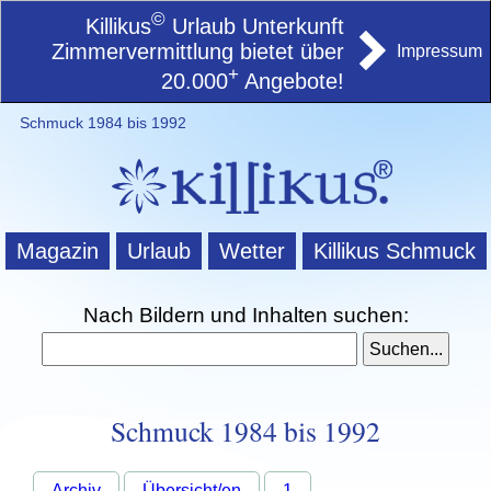
©
Killikus
Urlaub Unterkunft
Zimmervermittlung bietet über
Impressum
+
20.000
Angebote!
Schmuck 1984 bis 1992
Magazin
Urlaub
Wetter
Killikus Schmuck
Nach Bildern und Inhalten suchen:
Schmuck 1984 bis 1992
Archiv
Übersicht/en
1