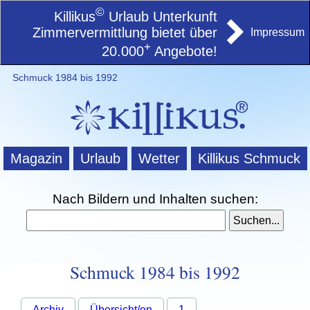
©
Killikus
Urlaub Unterkunft
Zimmervermittlung bietet über
Impressum
+
20.000
Angebote!
Schmuck 1984 bis 1992
Magazin
Urlaub
Wetter
Killikus Schmuck
Nach Bildern und Inhalten suchen:
Schmuck 1984 bis 1992
Archiv
Übersicht/en
1