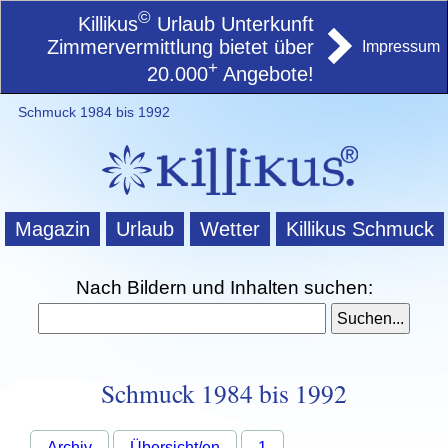
©
Killikus
Urlaub Unterkunft
Zimmervermittlung bietet über
Impressum
+
20.000
Angebote!
Schmuck 1984 bis 1992
Magazin
Urlaub
Wetter
Killikus Schmuck
Nach Bildern und Inhalten suchen:
Schmuck 1984 bis 1992
Archiv
Übersicht/en
1