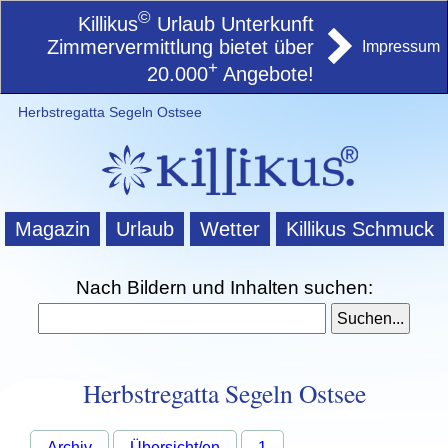
©
Killikus
Urlaub Unterkunft
Zimmervermittlung bietet über
Impressum
+
20.000
Angebote!
Herbstregatta Segeln Ostsee
Magazin
Urlaub
Wetter
Killikus Schmuck
Nach Bildern und Inhalten suchen:
Herbstregatta Segeln Ostsee
Archiv
Übersicht/en
1