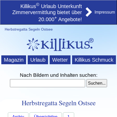
©
Killikus
Urlaub Unterkunft
Zimmervermittlung bietet über
Impressum
+
20.000
Angebote!
Herbstregatta Segeln Ostsee
Magazin
Urlaub
Wetter
Killikus Schmuck
Nach Bildern und Inhalten suchen:
Herbstregatta Segeln Ostsee
Archiv
Übersicht/en
1