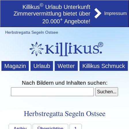
©
Killikus
Urlaub Unterkunft
Zimmervermittlung bietet über
Impressum
+
20.000
Angebote!
Herbstregatta Segeln Ostsee
Magazin
Urlaub
Wetter
Killikus Schmuck
Nach Bildern und Inhalten suchen:
Herbstregatta Segeln Ostsee
Archiv
Übersicht/en
1