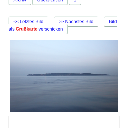
<< Letztes Bild
>> Nächstes Bild
Bild
als
Grußkarte
verschicken