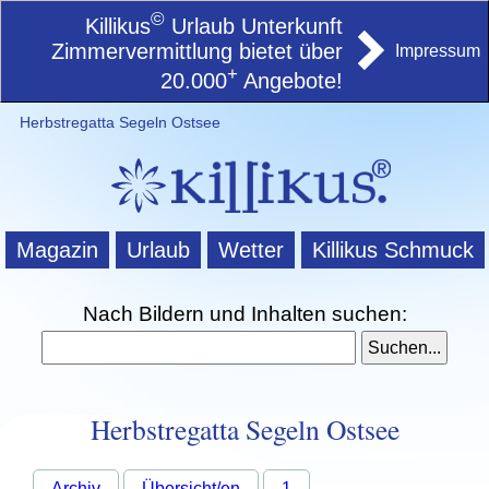
©
Killikus
Urlaub Unterkunft
Zimmervermittlung bietet über
Impressum
+
20.000
Angebote!
Herbstregatta Segeln Ostsee
Magazin
Urlaub
Wetter
Killikus Schmuck
Nach Bildern und Inhalten suchen:
Herbstregatta Segeln Ostsee
Archiv
Übersicht/en
1