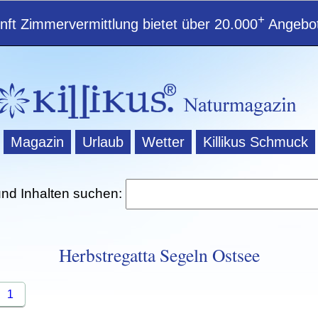
+
ft Zimmervermittlung bietet über 20.000
Angebot
Magazin
Urlaub
Wetter
Killikus Schmuck
und Inhalten suchen:
Herbstregatta Segeln Ostsee
1