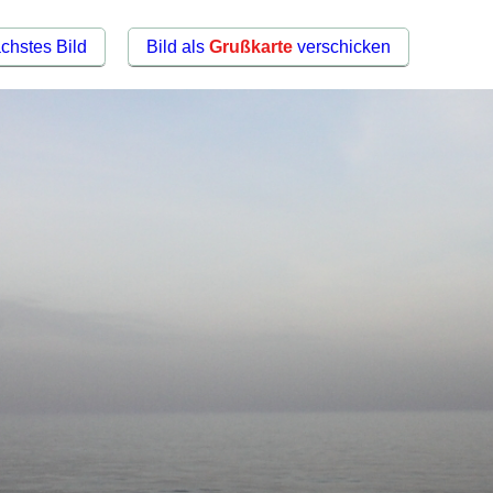
chstes Bild
Bild als
Grußkarte
verschicken