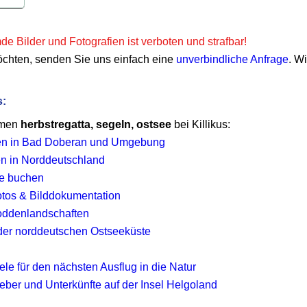
e Bilder und Fotografien ist verboten und strafbar!
öchten, senden Sie uns einfach eine
unverbindliche Anfrage
. W
s:
emen
herbstregatta, segeln, ostsee
bei Killikus:
en in Bad Doberan und Umgebung
en in Norddeutschland
ee buchen
 Fotos & Bilddokumentation
ddenlandschaften
er norddeutschen Ostseeküste
le für den nächsten Ausflug in die Natur
eber und Unterkünfte auf der Insel Helgoland