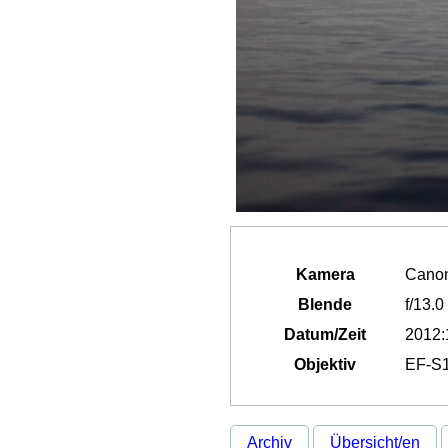
Kamera
Cano
Blende
f/13.0
Datum/Zeit
2012:
Objektiv
EF-S1
Archiv
Übersicht/en