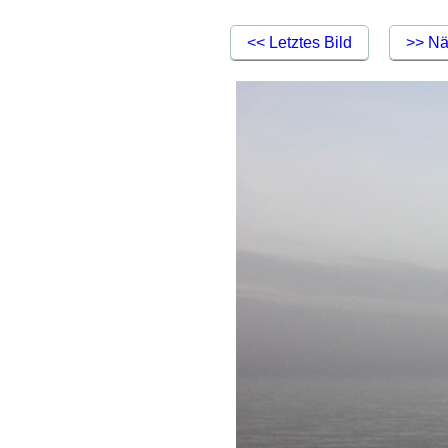
<< Letztes Bild
>> Nä