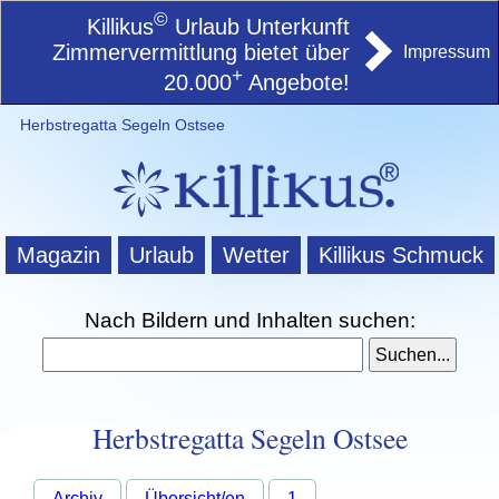
©
Killikus
Urlaub Unterkunft
Zimmervermittlung bietet über
Impressum
+
20.000
Angebote!
Herbstregatta Segeln Ostsee
Magazin
Urlaub
Wetter
Killikus Schmuck
Nach Bildern und Inhalten suchen:
Herbstregatta Segeln Ostsee
Archiv
Übersicht/en
1