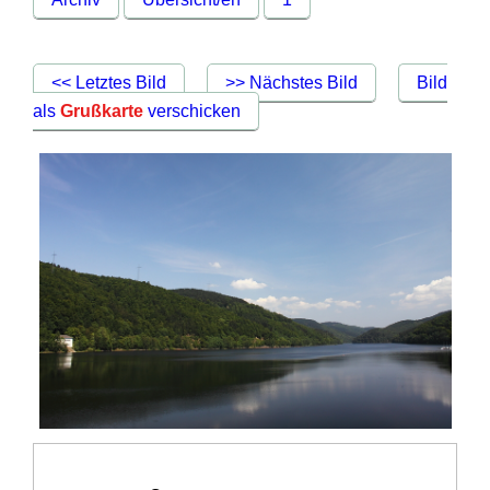
<< Letztes Bild
>> Nächstes Bild
Bild
als
Grußkarte
verschicken