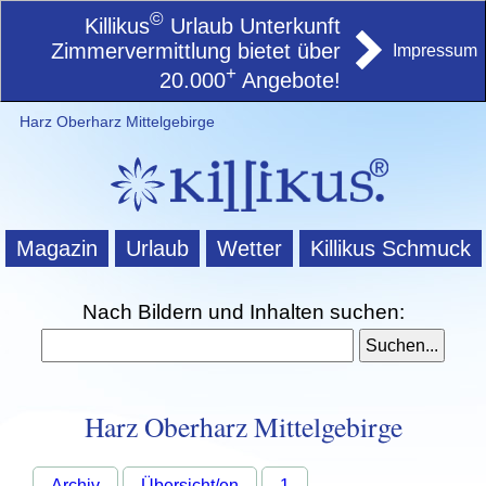
©
Killikus
Urlaub Unterkunft
Zimmervermittlung bietet über
Impressum
+
20.000
Angebote!
Harz Oberharz Mittelgebirge
Magazin
Urlaub
Wetter
Killikus Schmuck
Nach Bildern und Inhalten suchen:
Harz Oberharz Mittelgebirge
Archiv
Übersicht/en
1