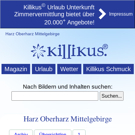
©
Killikus
Urlaub Unterkunft
Zimmervermittlung bietet über
Impressum
+
20.000
Angebote!
Harz Oberharz Mittelgebirge
Magazin
Urlaub
Wetter
Killikus Schmuck
Nach Bildern und Inhalten suchen:
Harz Oberharz Mittelgebirge
Archiv
Übersicht/en
1