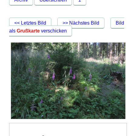
<< Letztes Bild
>> Nächstes Bild
Bild
als
Grußkarte
verschicken