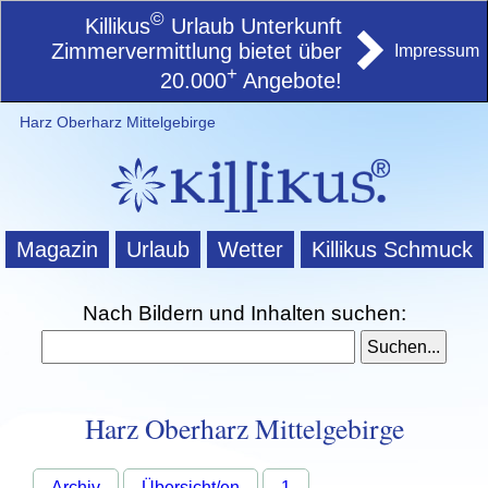
©
Killikus
Urlaub Unterkunft
Zimmervermittlung bietet über
Impressum
+
20.000
Angebote!
Harz Oberharz Mittelgebirge
Magazin
Urlaub
Wetter
Killikus Schmuck
Nach Bildern und Inhalten suchen:
Harz Oberharz Mittelgebirge
Archiv
Übersicht/en
1