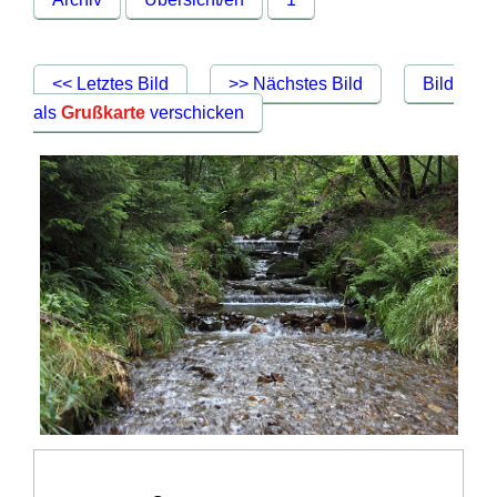
<< Letztes Bild
>> Nächstes Bild
Bild
als
Grußkarte
verschicken