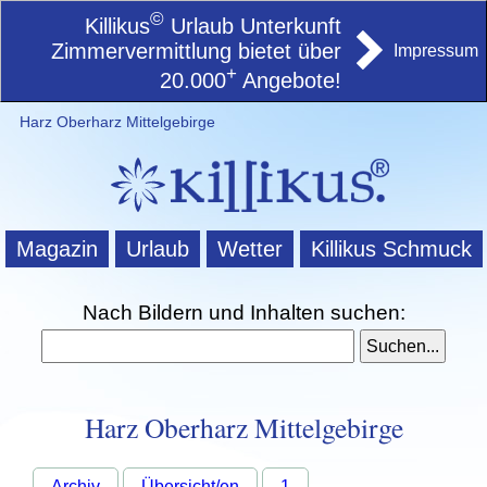
©
Killikus
Urlaub Unterkunft
Zimmervermittlung bietet über
Impressum
+
20.000
Angebote!
Harz Oberharz Mittelgebirge
Magazin
Urlaub
Wetter
Killikus Schmuck
Nach Bildern und Inhalten suchen:
Harz Oberharz Mittelgebirge
Archiv
Übersicht/en
1