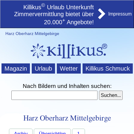
©
Killikus
Urlaub Unterkunft
Zimmervermittlung bietet über
Impressum
+
20.000
Angebote!
Harz Oberharz Mittelgebirge
Magazin
Urlaub
Wetter
Killikus Schmuck
Nach Bildern und Inhalten suchen:
Harz Oberharz Mittelgebirge
Archiv
Übersicht/en
1