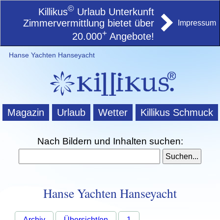
©
Killikus
Urlaub Unterkunft
Zimmervermittlung bietet über
Impressum
+
20.000
Angebote!
Hanse Yachten Hanseyacht
Magazin
Urlaub
Wetter
Killikus Schmuck
Nach Bildern und Inhalten suchen:
Hanse Yachten Hanseyacht
Archiv
Übersicht/en
1