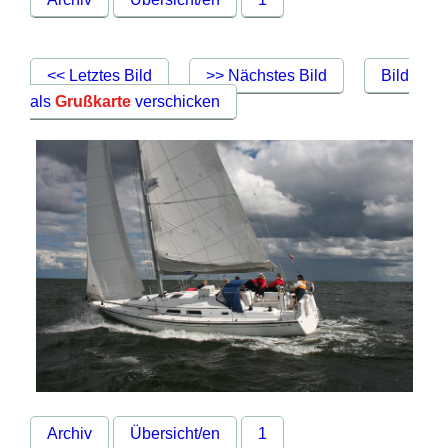
<< Letztes Bild
>> Nächstes Bild
Bild
als
Grußkarte
verschicken
Archiv
Übersicht/en
1