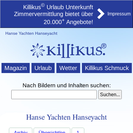
©
Killikus
Urlaub Unterkunft
Zimmervermittlung bietet über
Impressum
+
20.000
Angebote!
Hanse Yachten Hanseyacht
Magazin
Urlaub
Wetter
Killikus Schmuck
Nach Bildern und Inhalten suchen:
Hanse Yachten Hanseyacht
Archiv
Übersicht/en
1