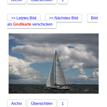
<< Letztes Bild
>> Nächstes Bild
Bild
als
Grußkarte
verschicken
Archiv
Übersicht/en
1