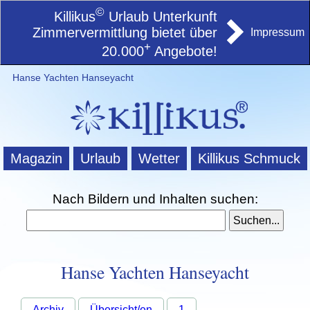
©
Killikus
Urlaub Unterkunft
Zimmervermittlung bietet über
Impressum
+
20.000
Angebote!
Hanse Yachten Hanseyacht
Magazin
Urlaub
Wetter
Killikus Schmuck
Nach Bildern und Inhalten suchen:
Hanse Yachten Hanseyacht
Archiv
Übersicht/en
1