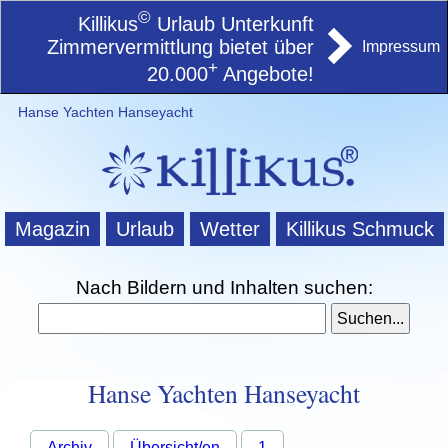
©
Killikus
Urlaub Unterkunft
Zimmervermittlung bietet über
Impressum
+
20.000
Angebote!
Hanse Yachten Hanseyacht
Magazin
Urlaub
Wetter
Killikus Schmuck
Nach Bildern und Inhalten suchen:
Hanse Yachten Hanseyacht
Archiv
Übersicht/en
1