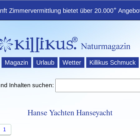
+
ft Zimmervermittlung bietet über 20.000
Angebot
Magazin
Urlaub
Wetter
Killikus Schmuck
und Inhalten suchen:
Hanse Yachten Hanseyacht
1