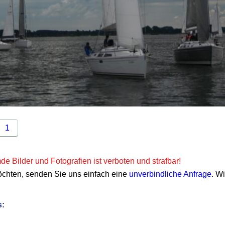
1
e Bilder und Fotografien ist verboten und strafbar!
öchten, senden Sie uns einfach eine
unverbindliche Anfrage
. W
s: