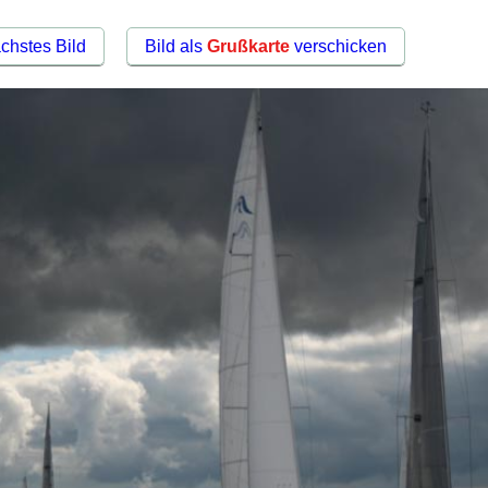
chstes Bild
Bild als
Grußkarte
verschicken