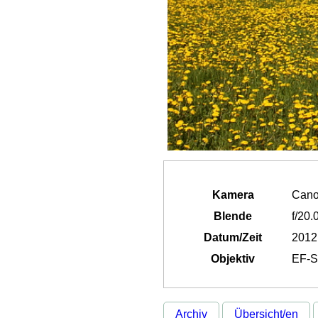
Kamera
Cano
Blende
f/20.
Datum/Zeit
2012
Objektiv
EF-S
Archiv
Übersicht/en