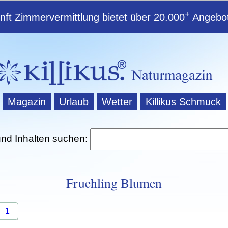
+
ft Zimmervermittlung bietet über 20.000
Angebot
Magazin
Urlaub
Wetter
Killikus Schmuck
und Inhalten suchen:
Fruehling Blumen
1