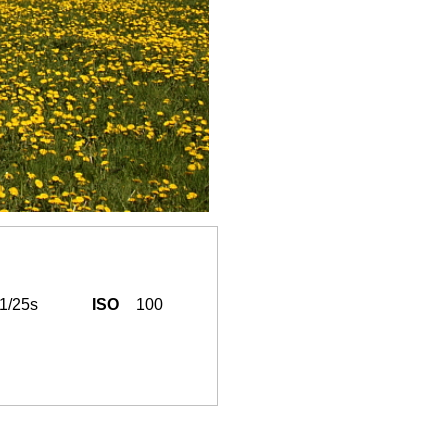
1/25s
ISO
100